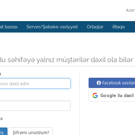
Azer
t bazası
Server/Şəbəkə vəziyyəti
Ortaqlar
Əlaqə
Bu səhifəyə yalnız müştərilər daxil ola bilər
ı
Facebook vasitəil
la
Şifrəmi unutdum?