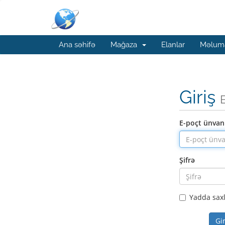
Ana səhifə
Mağaza
Elanlar
Məluma
Giriş
E-poçt ünvan
Şifrə
Yadda sax