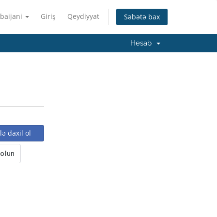
baijani
Giriş
Qeydiyyat
Səbətə bax
Hesab
ə daxil ol